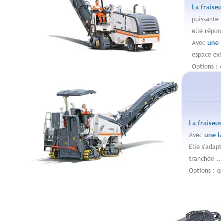
La fraise
puissante
elle répo
Avec
une 
espace exi
Options :
Revenir en haut
La fraiseu
Avec
une l
Elle s'adap
tranchée ..
Options : 