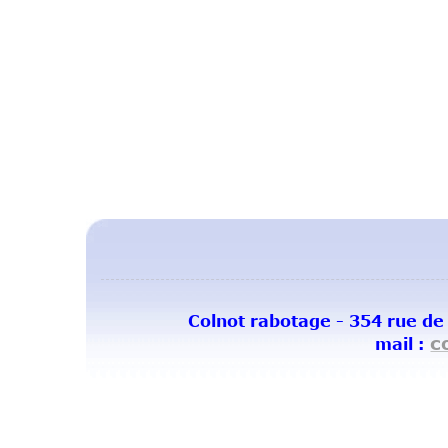
Colnot rabotage - 354 rue de
c
mail :