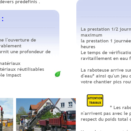
dévers prédéfinis .
 :
La prestation 1/2 jour
:
maximum
he l'ouverture de
la prestation 1 journ
érablement
heures
urnit une profondeur de
Le temps de vérificati
ravitaillement en eau f
 matériaux
ériaux réutilisables
La raboteuse arrive su
ble impact
d'eau* ainsi qu'un jeu
votre chantier pics rou
* Les raboteuses 
n'arrivent pas avec le 
respect du poids total 